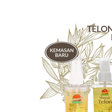
mencegah gigitan nyamuk. Jojoba 
melembutkan dan melembabkan kul
TELO