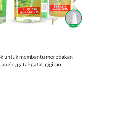
sok untuk membantu meredakan
 angin, gatal-gatal, gigitan
nghangatkan badan.