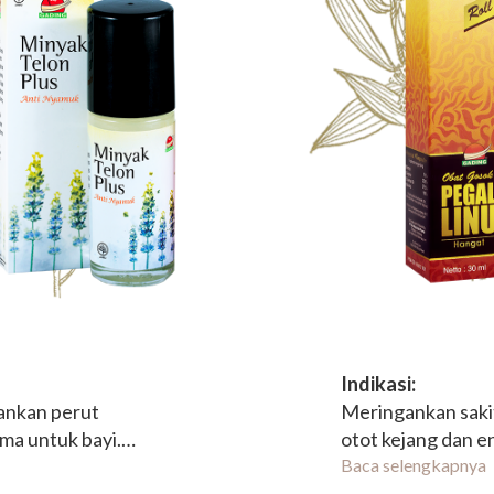
Indikasi:
ankan perut
Meringankan sakit
ma untuk bayi.
otot kejang dan 
mbantu
alami berkhasiat
Baca selengkapnya
nyenyak serta
darah dan melema