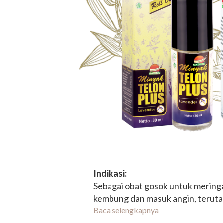
Indikasi:
Sebagai obat gosok untuk mering
kembung dan masuk angin, teruta
Mengandung lavender untuk me
Baca selengkapnya
menenangkan dan membuat tidur 