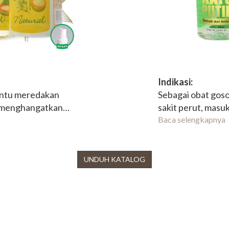
Indikasi:
antu meredakan
Sebagai obat go
n menghangatkan
sakit perut, masuk
nak.
serangga dan me
Baca selengkapnya
UNDUH KATALOG