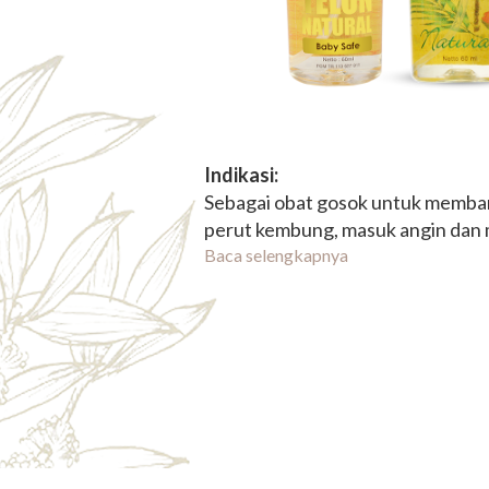
Indikasi:
Sebagai obat gosok untuk memb
perut kembung, masuk angin da
badan, terutama untuk bayi dan a
Baca selengkapnya