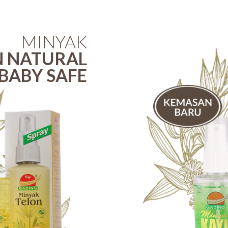
oil untuk
it kering.
MINYAK
N NATURAL
BABY SAFE