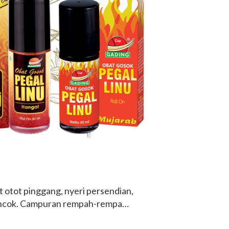
 otot pinggang, nyeri persendian,
encok. Campuran rempah-rempah
 untuk melancarkan peredaran
skan otot.